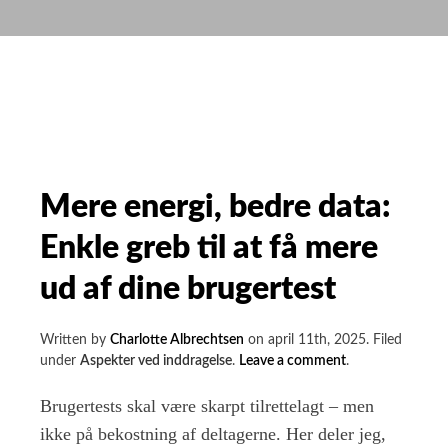
du
motiverende
workshops
med
selvbestemmelsesteorien
Mere energi, bedre data:
Enkle greb til at få mere
ud af dine brugertest
Written by
Charlotte Albrechtsen
on
april 11th, 2025
.
Filed
on
under
Aspekter ved inddragelse
.
Leave a comment
.
Mere
energi,
Brugertests skal være skarpt tilrettelagt – men
bedre
ikke på bekostning af deltagerne. Her deler jeg,
data: