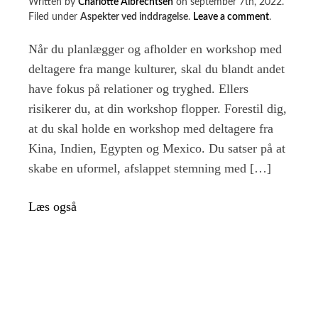
Written by
Charlotte Albrechtsen
on
september 7th, 2022
.
on
Filed under
Aspekter ved inddragelse
.
Leave a comment
.
5
fejl
Når du planlægger og afholder en workshop med
du
deltagere fra mange kulturer, skal du blandt andet
skal
have fokus på relationer og tryghed. Ellers
undgå,
når
risikerer du, at din workshop flopper. Forestil dig,
du
at du skal holde en workshop med deltagere fra
holder
Kina, Indien, Egypten og Mexico. Du satser på at
interkulture
workshops
skabe en uformel, afslappet stemning med […]
Læs også