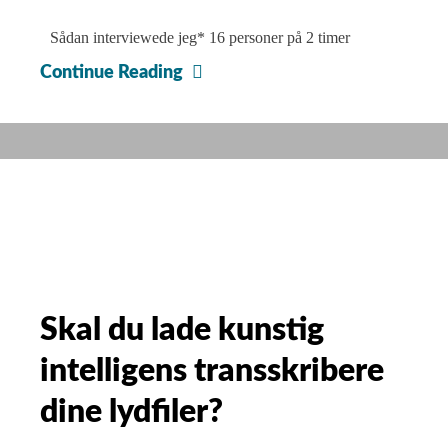
Sådan interviewede jeg* 16 personer på 2 timer
Derfor
Continue Reading
skal
du
have
forskellige
aktiviteter
i
dine
workshops
og
Skal du lade kunstig
fokusgrupper
intelligens transskribere
dine lydfiler?