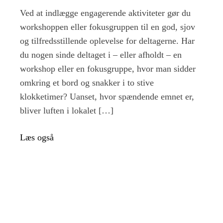
Derfor
skal
Ved at indlægge engagerende aktiviteter gør du
du
workshoppen eller fokusgruppen til en god, sjov
have
og tilfredsstillende oplevelse for deltagerne. Har
forskellige
aktiviteter
du nogen sinde deltaget i – eller afholdt – en
i
workshop eller en fokusgruppe, hvor man sidder
dine
omkring et bord og snakker i to stive
workshops
og
klokketimer? Uanset, hvor spændende emnet er,
fokusgrupp
bliver luften i lokalet […]
Læs også