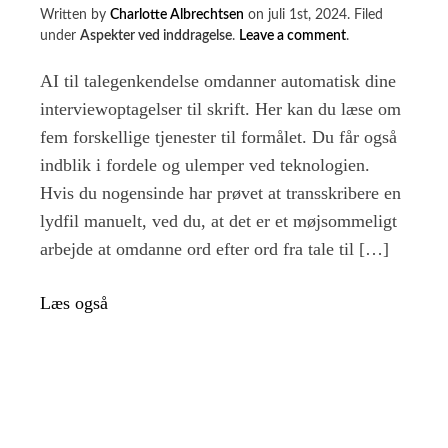
Written by
Charlotte Albrechtsen
on
juli 1st, 2024
.
Filed
on
under
Aspekter ved inddragelse
.
Leave a comment
.
Skal
du
AI til talegenkendelse omdanner automatisk dine
lade
interviewoptagelser til skrift. Her kan du læse om
kunstig
fem forskellige tjenester til formålet. Du får også
intelligens
transskribere
indblik i fordele og ulemper ved teknologien.
dine
Hvis du nogensinde har prøvet at transskribere en
lydfiler?
lydfil manuelt, ved du, at det er et møjsommeligt
arbejde at omdanne ord efter ord fra tale til […]
Læs også