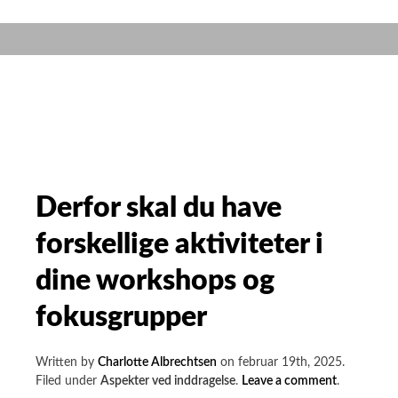
energi,
bedre
data:
Enkle
greb
til
at
få
mere
Derfor skal du have
ud
forskellige aktiviteter i
af
dine
dine workshops og
brugertest
fokusgrupper
Written by
Charlotte Albrechtsen
on
februar 19th, 2025
.
on
Filed under
Aspekter ved inddragelse
.
Leave a comment
.