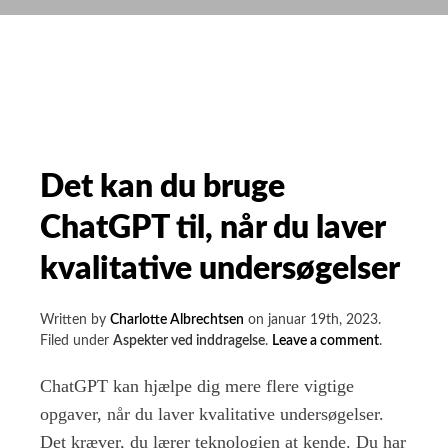
Hvad
er
det,
hvorfor
er
det
vigtigt,
Det kan du bruge
og
ChatGPT til, når du laver
hvordan
kommer
kvalitative undersøgelser
du
i
Written by
Charlotte Albrechtsen
on
januar 19th, 2023
.
gang?
on
Filed under
Aspekter ved inddragelse
.
Leave a comment
.
Det
kan
ChatGPT kan hjælpe dig mere flere vigtige
du
opgaver, når du laver kvalitative undersøgelser.
bruge
Det kræver, du lærer teknologien at kende. Du har
ChatGPT