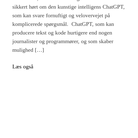
til,
sikkert hørt om den kunstige intelligens ChatGPT,
når
som kan svare fornuftigt og velovervejet på
du
komplicerede spørgsmål. ChatGPT, som kan
laver
kvalitative
producere tekst og kode hurtigere end nogen
undersøgel
journalister og programmører, og som skaber
mulighed […]
Læs også