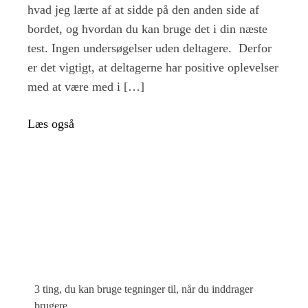
hvad jeg lærte af at sidde på den anden side af
Enkle
greb
bordet, og hvordan du kan bruge det i din næste
til
test. Ingen undersøgelser uden deltagere. Derfor
at
er det vigtigt, at deltagerne har positive oplevelser
få
mere
med at være med i […]
ud
af
Læs også
dine
brugertest
3 ting, du kan bruge tegninger til, når du inddrager
brugere