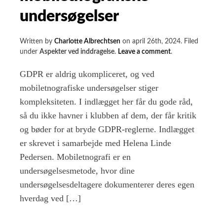
undersøgelser
Written by
Charlotte Albrechtsen
on
april 26th, 2024
.
Filed
on
under
Aspekter ved inddragelse
.
Leave a comment
.
To
GDPR-
GDPR er aldrig ukompliceret, og ved
faldgruber,
mobiletnografiske undersøgelser stiger
du
kompleksiteten. I indlægget her får du gode råd,
skal
undgå
så du ikke havner i klubben af dem, der får kritik
ved
og bøder for at bryde GDPR-reglerne. Indlægget
mobiletnografisk
er skrevet i samarbejde med Helena Linde
undersøgelser
Pedersen. Mobiletnografi er en
undersøgelsesmetode, hvor dine
undersøgelsesdeltagere dokumenterer deres egen
hverdag ved […]