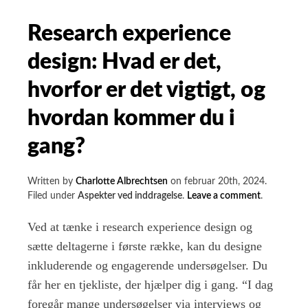
undersøgelser
Research experience
design: Hvad er det,
hvorfor er det vigtigt, og
hvordan kommer du i
gang?
Written by
Charlotte Albrechtsen
on
februar 20th, 2024
.
on
Filed under
Aspekter ved inddragelse
.
Leave a comment
.
Research
experience
Ved at tænke i research experience design og
design:
sætte deltagerne i første række, kan du designe
Hvad
inkluderende og engagerende undersøgelser. Du
er
det,
får her en tjekliste, der hjælper dig i gang. “I dag
hvorfor
foregår mange undersøgelser via interviews og