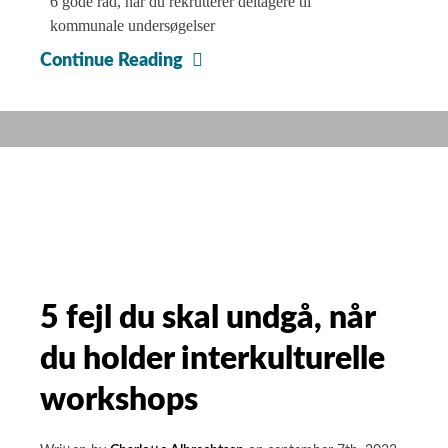
6 gode råd, når du rekrutterer deltagere til
kommunale undersøgelser
Det
Continue Reading
kan
du
bruge
ChatGPT
til,
når
du
laver
kvalitative
5 fejl du skal undgå, når
undersøgelser
du holder interkulturelle
workshops