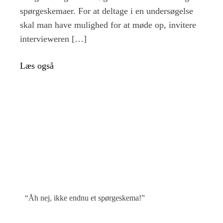
er
spørgeskemaer. For at deltage i en undersøgelse
det
vigtigt,
skal man have mulighed for at møde op, invitere
og
intervieweren […]
hvordan
kommer
Læs også
du
i
gang?
“Åh nej, ikke endnu et spørgeskema!”