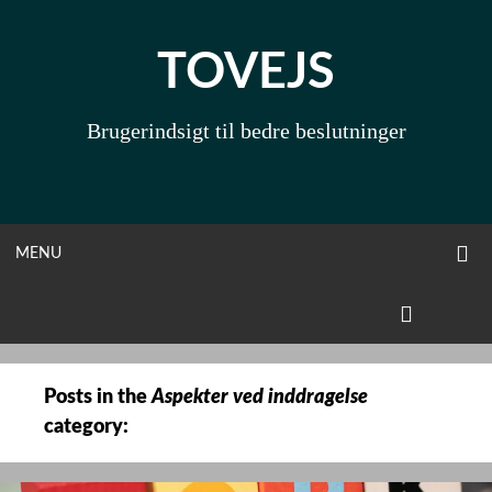
Skip
to
TOVEJS
content
Brugerindsigt til bedre beslutninger
O
OPEN
MENU
S
F
MENU
LINKEDIN
Posts in the
Aspekter ved inddragelse
category: