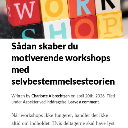
Sådan skaber du
motiverende workshops
med
selvbestemmelsesteorien
Written by
Charlotte Albrechtsen
on
april 20th, 2026
.
Filed
on
under
Aspekter ved inddragelse
.
Leave a comment
.
Sådan
skaber
Når workshops ikke fungerer, handler det ikke
du
altid om indholdet. Hvis deltagerne skal have lyst
motiverende