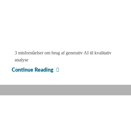
3 misforståelser om brug af generativ AI til kvalitativ
analyse
To
Continue Reading
GDPR-
faldgruber,
du
skal
undgå
ved
mobiletnografiske