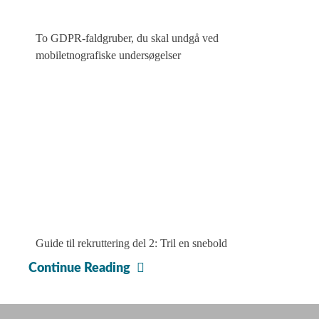
To GDPR-faldgruber, du skal undgå ved
mobiletnografiske undersøgelser
Guide til rekruttering del 2: Tril en snebold
Research
Continue Reading
experience
design: