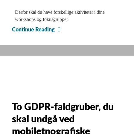
Derfor skal du have forskellige aktiviteter i dine
workshops og fokusgrupper
Skal
Continue Reading
du
lade
kunstig
intelligens
transskribere
dine
lydfiler?
To GDPR-faldgruber, du
skal undgå ved
mobiletnografiske