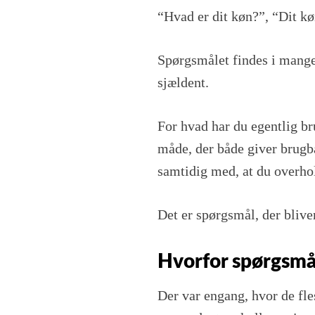
har
“Hvad er dit køn?”, “Dit kø
dine
respondenter?
Spørgsmålet findes i mange
sjældent.
For hvad har du egentlig br
måde, der både giver brugb
samtidig med, at du overho
Det er spørgsmål, der bliver
Hvorfor spørgsmål
Der var engang, hvor de fle