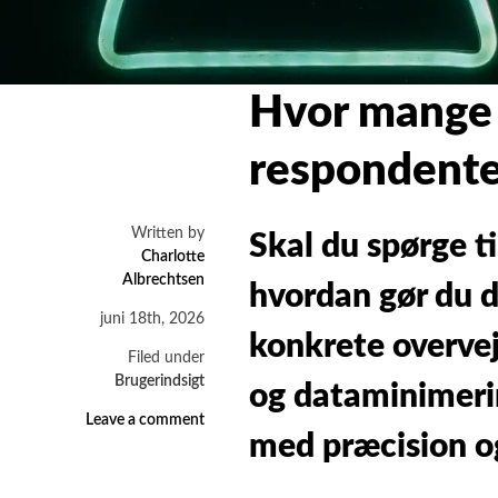
Hvor mange 
respondent
Written by
Skal du spørge t
Charlotte
Albrechtsen
hvordan gør du de
juni 18th, 2026
konkrete overvej
Filed under
Brugerindsigt
og dataminimerin
on
Leave a comment
med præcision o
Hvor
mange
køn