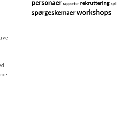
personaer
rekruttering
rapporter
spil
workshops
spørgeskemaer
give
ed
rne