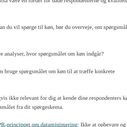
tså være en fordel for både respondenterne og kvalitet
an du vil spørge til køn, bør du overveje, om spørgsmål
ve analyser, hvor spørgsmålet om køn indgår?
am bruge spørgsmålet om køn til at træffe konkrete
gvis ikke relevant for dig at kende dine respondenters k
smålet fra dit spørgeskema.
R-princippet om dataminimering
: Ikke at opbevare og