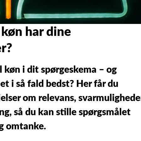
køn har dine
er?
il køn i dit spørgeskema – og
t i så fald bedst? Her får du
elser om relevans, svarmulighede
g, så du kan stille spørgsmålet
g omtanke.