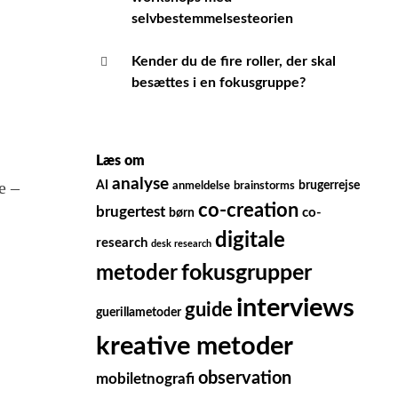
selvbestemmelsesteorien
Kender du de fire roller, der skal
besættes i en fokusgruppe?
Læs om
analyse
e –
AI
brugerrejse
anmeldelse
brainstorms
co-creation
brugertest
børn
co-
digitale
research
desk research
fokusgrupper
metoder
interviews
guide
guerillametoder
kreative metoder
observation
mobiletnografi