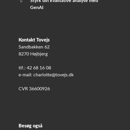
Styrk din kvalitative analyse med
GenAI
Kontakt Tovejs
Sandbakken 62
8270 Højbjerg
tlf.: 42 68 16 08
e-mail: charlotte@tovejs.dk
CVR 36600926
Besøg også