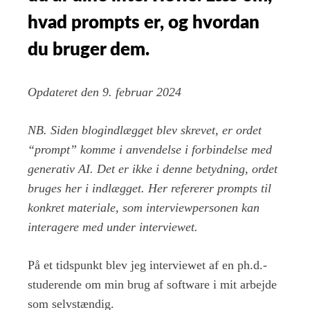
du
hvad prompts er, og hvordan
bruge
dem,
du bruger dem.
når
du
interviewer?
Opdateret den 9. februar 2024
NB. Siden blogindlægget blev skrevet, er ordet
“prompt” komme i anvendelse i forbindelse med
generativ AI. Det er ikke i denne betydning, ordet
bruges her i indlægget.
Her refererer prompts til
konkret materiale, som interviewpersonen kan
interagere med under interviewet.
På et tidspunkt blev jeg interviewet af en ph.d.-
studerende om min brug af software i mit arbejde
som selvstændig.