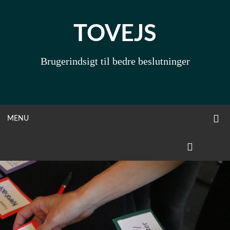
Skip
to
TOVEJS
content
Brugerindsigt til bedre beslutninger
O
OPEN
MENU
S
F
MENU
LINKEDIN