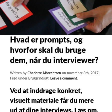
Hvad er prompts, og
hvorfor skal du bruge
dem, når du interviewer?
Written by
Charlotte Albrechtsen
on
november 8th, 2017
.
on
Filed under
Brugerindsigt
.
Leave a comment
.
Hvad
er
Ved at inddrage konkret,
prompts,
visuelt materiale får du mere
og
hvorfor
ud af dine interviews. Læs om,
skal