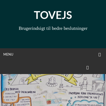
Skip
to
TOVEJS
content
Brugerindsigt til bedre beslutninger
O
OPEN
MENU
S
F
MENU
LINKEDIN