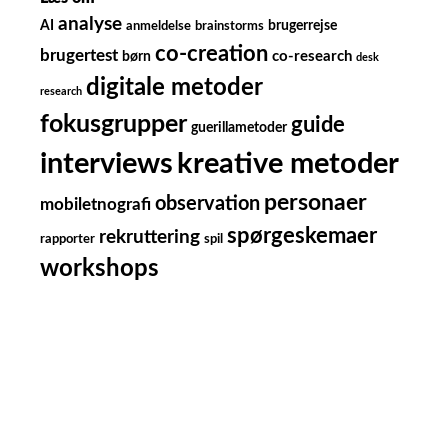
analyse
AI
brugerrejse
anmeldelse
brainstorms
co-creation
brugertest
børn
co-research
desk
digitale metoder
research
fokusgrupper
guide
guerillametoder
kreative metoder
interviews
personaer
observation
mobiletnografi
spørgeskemaer
rekruttering
rapporter
spil
workshops