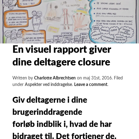
En visuel rapport giver
dine deltagere closure
Written by
Charlotte Albrechtsen
on
maj 31st, 2016
.
Filed
on
under
Aspekter ved inddragelse
.
Leave a comment
.
En
visuel
Giv deltagerne i dine
rapport
brugerinddragende
giver
dine
forløb indblik i, hvad de har
deltagere
closure
bidraget til. Det fortjener de.