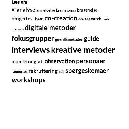
Læs om
analyse
AI
brugerrejse
anmeldelse
brainstorms
co-creation
brugertest
børn
co-research
desk
digitale metoder
research
fokusgrupper
guide
guerillametoder
kreative metoder
interviews
personaer
observation
mobiletnografi
spørgeskemaer
rekruttering
rapporter
spil
workshops