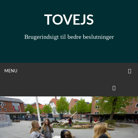
Skip
to
TOVEJS
content
Brugerindsigt til bedre beslutninger
O
OPEN
MENU
S
F
MENU
LINKEDIN