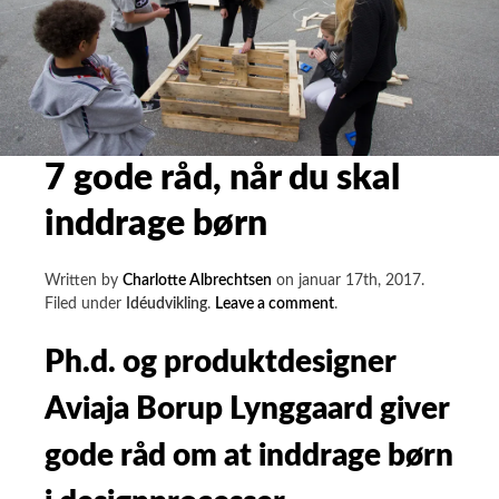
7 gode råd, når du skal
inddrage børn
Written by
Charlotte Albrechtsen
on
januar 17th, 2017
.
on
Filed under
Idéudvikling
.
Leave a comment
.
7
gode
Ph.d. og produktdesigner
råd,
når
Aviaja Borup Lynggaard giver
du
skal
gode råd om at inddrage børn
inddrage
børn