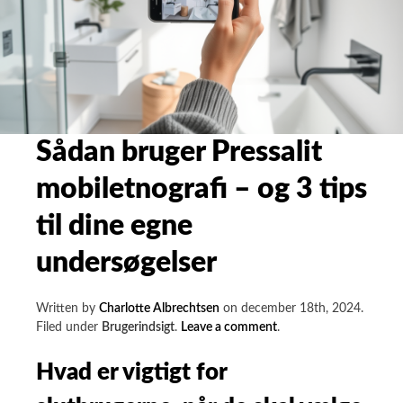
Sådan bruger Pressalit
mobiletnografi – og 3 tips
til dine egne
undersøgelser
Written by
Charlotte Albrechtsen
on
december 18th, 2024
.
on
Filed under
Brugerindsigt
.
Leave a comment
.
Sådan
bruger
Hvad er vigtigt for
Pressalit
mobiletnografi