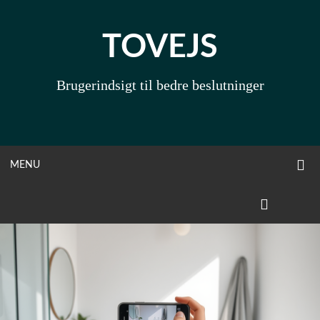
Skip
to
TOVEJS
content
Brugerindsigt til bedre beslutninger
O
OPEN
MENU
S
F
MENU
LINKEDIN