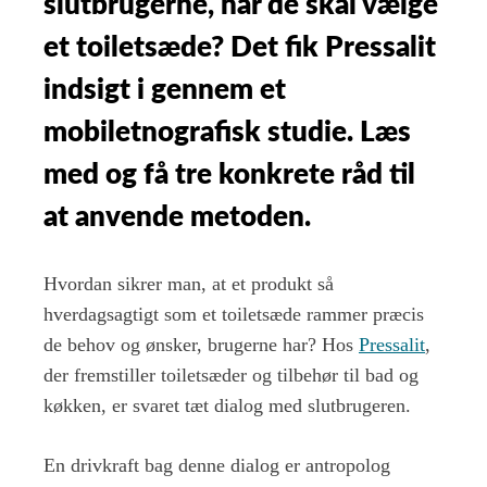
slutbrugerne, når de skal vælge
–
et toiletsæde? Det fik Pressalit
og
3
indsigt i gennem et
tips
til
mobiletnografisk studie. Læs
dine
egne
med og få tre konkrete råd til
undersøgelser
at anvende metoden.
Hvordan sikrer man, at et produkt så
hverdagsagtigt som et toiletsæde rammer præcis
de behov og ønsker, brugerne har? Hos
Pressalit
,
der fremstiller toiletsæder og tilbehør til bad og
køkken, er svaret tæt dialog med slutbrugeren.
En drivkraft bag denne dialog er antropolog