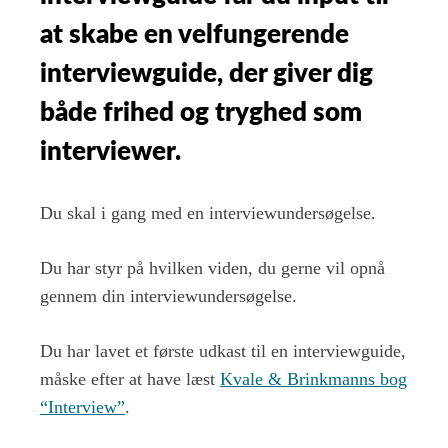
skal
at skabe en velfungerende
stille
til
interviewguide, der giver dig
din
kvalitative
både frihed og tryghed som
interviewguide
interviewer.
Du skal i gang med en interviewundersøgelse.
Du har styr på hvilken viden, du gerne vil opnå
gennem din interviewundersøgelse.
Du har lavet et første udkast til en interviewguide,
måske efter at have læst
Kvale & Brinkmanns bog
“Interview”
.