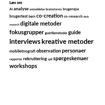
Læs om
analyse
AI
brugerrejse
anmeldelse
brainstorms
co-creation
brugertest
børn
co-research
desk
digitale metoder
research
fokusgrupper
guide
guerillametoder
kreative metoder
interviews
personaer
observation
mobiletnografi
spørgeskemaer
rekruttering
rapporter
spil
workshops