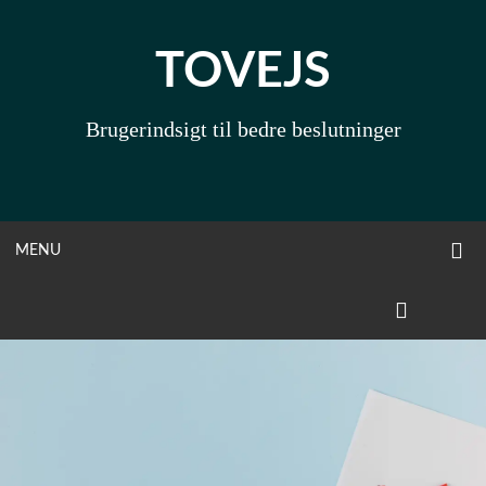
Skip
to
TOVEJS
content
Brugerindsigt til bedre beslutninger
O
OPEN
MENU
S
F
MENU
LINKEDIN