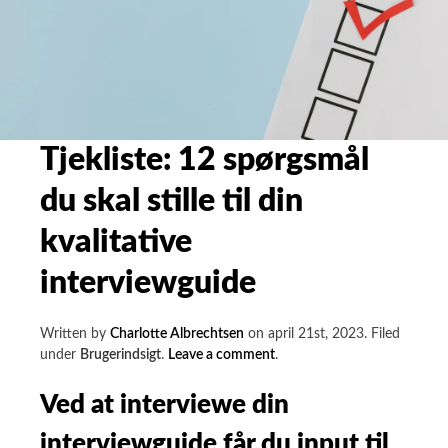
Tjekliste: 12 spørgsmål
du skal stille til din
kvalitative
interviewguide
Written by
Charlotte Albrechtsen
on
april 21st, 2023
.
Filed
on
under
Brugerindsigt
.
Leave a comment
.
Tjekliste:
12
Ved at interviewe din
spørgsmål
interviewguide får du input til
du