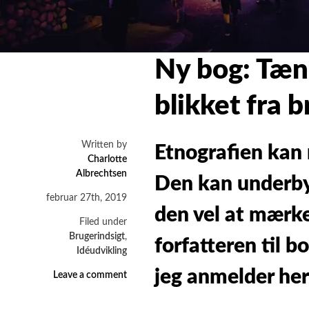
Ny bog: Tænk
blikket fra 
Written by
Etnografien kan
Charlotte
Albrechtsen
Den kan underbyg
februar 27th, 2019
den vel at mærk
Filed under
Brugerindsigt
,
forfatteren til 
Idéudvikling
jeg anmelder her
on
Leave a comment
Ny
bog: