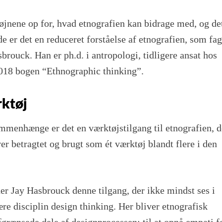
øjnene op for, hvad etnografien kan bidrage med, og de
de er det en reduceret forståelse af etnografien, som fa
brouck. Han er ph.d. i antropologi, tidligere ansat hos
018 bogen “Ethnographic thinking”.
rktøj
ammenhænge er det en værktøjstilgang til etnografien, d
er betragtet og brugt som ét værktøj blandt flere i den
er Jay Hasbrouck denne tilgang, der ikke mindst ses i
e disciplin design thinking. Her bliver etnografisk
fgrænsede dele af designprocessen: til at opnå empati f