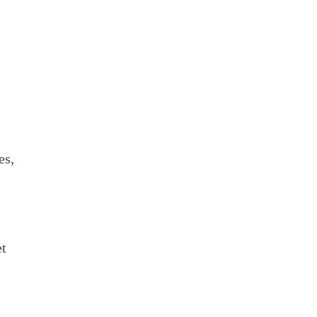
es,
et