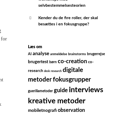
selvbestemmelsesteorien
Kender du de fire roller, der skal
besættes i en fokusgruppe?
g
 for
Læs om
analyse
AI
brugerrejse
anmeldelse
brainstorms
co-creation
brugertest
børn
co-
digitale
research
desk research
fokusgrupper
nt
metoder
interviews
guide
guerillametoder
kreative metoder
k
observation
mobiletnografi