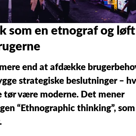
 som en etnograf og løft
brugerne
 mere end at afdække brugerbeho
ge strategiske beslutninger – hv
e tør være moderne. Det mener
bogen “Ethnographic thinking”, som
.