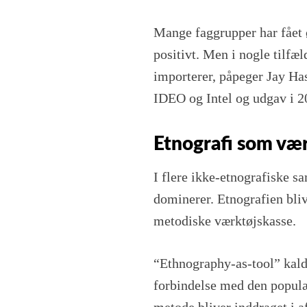
Mange faggrupper har fået 
positivt. Men i nogle tilfæl
importerer, påpeger Jay Has
IDEO og Intel og udgav i 2
Etnografi som væ
I flere ikke-etnografiske s
dominerer. Etnografien bliv
metodiske værktøjskasse.
“Ethnography-as-tool” kald
forbindelse med den populær
metode bliver inddraget i a