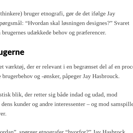
thinkere) bruger etnografi, gør de det ifølge Jay
spørgsmål: “Hvordan skal løsningen designes?” Svaret
på brugernes udækkede behov og præferencer.
rugerne
t værktøj, der er relevant i en begrænset del af en proc
 brugerbehov og -ønsker, påpeger Jay Hasbrouck.
stisk blik, der retter sig både indad og udad, mod
 dens kunder og andre interessenter – og mod samspill
er.
ordan”, spørger etnografer “hvorfor?” Jay Hasbrock