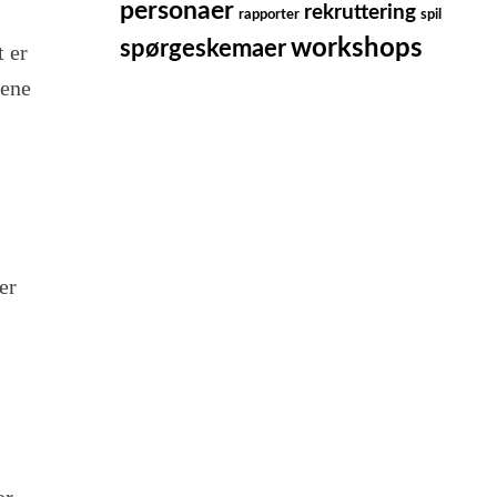
personaer
rekruttering
rapporter
spil
workshops
spørgeskemaer
t er
gene
er
or