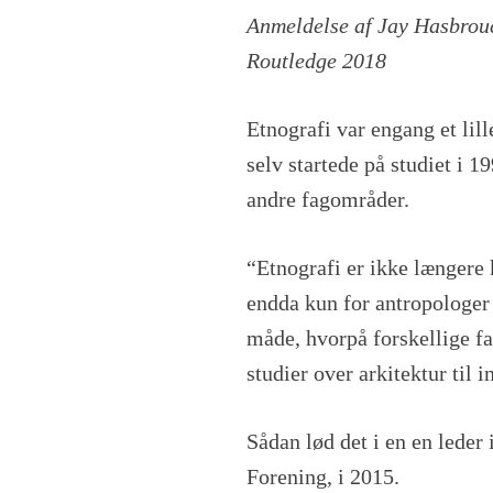
Tænk
Anmeldelse af Jay Hasbrouc
som
Routledge 2018
en
etnograf
og
Etnografi var engang et lill
løft
blikket
selv startede på studiet i 
fra
andre fagområder.
brugerne
“Etnografi er ikke længere 
endda kun for antropologer 
måde, hvorpå forskellige f
studier over arkitektur til 
Sådan lød det i en en leder 
Forening, i 2015.