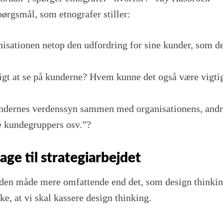
ørgsmål, som etnografer stiller:
nisationen netop den udfordring for sine kunder, som d
tigt at se på kunderne? Hvem kunne det også være vigti
undernes verdenssyn sammen med organisationens, and
re kundegruppers osv.”?
age til strategiarbejdet
å den måde mere omfattende end det, som design thinki
ke, at vi skal kassere design thinking.