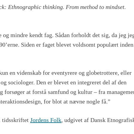
k: Ethnographic thinking. From method to mindset.
e og mindre kendt fag. Sådan forholdt det sig, da jeg je
1990’erne. Siden er faget blevet voldsomt populært inden
kun en videnskab for eventyrere og globetrottere, eller
og sociologer. Den er blevet en integreret del af den
ag forsøger at forstå samfund og kultur – fra manageme
interaktionsdesign, for blot at nævne nogle få.”
i tidsskriftet
Jordens Folk
, udgivet af Dansk Etnografis