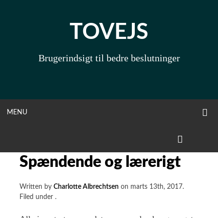
Skip
to
TOVEJS
content
Brugerindsigt til bedre beslutninger
O
OPEN
MENU
S
F
MENU
LINKEDIN
Spændende og lærerigt
Written by
Charlotte Albrechtsen
on
marts 13th, 2017
.
Filed under
.