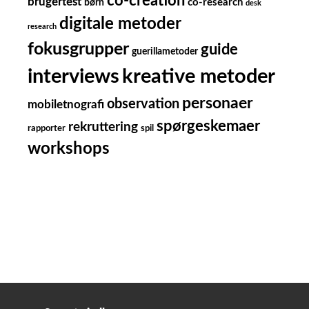
co-creation
brugertest
børn
co-research
desk
digitale metoder
research
fokusgrupper
guide
guerillametoder
kreative metoder
interviews
personaer
observation
mobiletnografi
spørgeskemaer
rekruttering
rapporter
spil
workshops