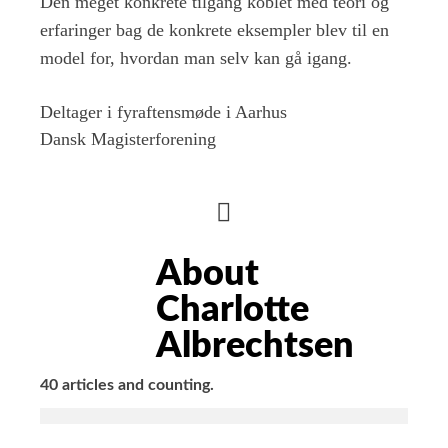
Den meget konkrete tilgang koblet med teori og
erfaringer bag de konkrete eksempler blev til en
model for, hvordan man selv kan gå igang.
Deltager i fyraftensmøde i Aarhus
Dansk Magisterforening
HIDE
AUTHOR
About
BIO
Charlotte
Albrechtsen
40 articles and counting.