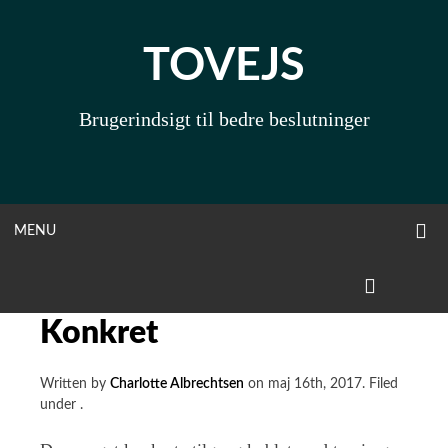
Skip
to
TOVEJS
content
Brugerindsigt til bedre beslutninger
O
OPEN
MENU
S
F
MENU
LINKEDIN
Konkret
Written by
Charlotte Albrechtsen
on
maj 16th, 2017
.
Filed
under
.