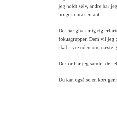
6
jeg holdt selv, andre har je
fejl,
du
brugerrepræsentant.
skal
undgå,
når
Det har givet mig rig erfar
du
fokusgrupper. Dem vil jeg 
holder
en
skal styre uden om, næste 
fokusgruppe
Derfor har jeg samlet de se
Du kan også se en kort genn