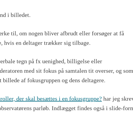
d i billedet.
e til, om nogen bliver afbrudt eller forsøger at få
e, hvis en deltager trækker sig tilbage.
rbale tegn på fx uenighed, billigelse eller
deratoren med sit fokus på samtalen tit overser, og so
t billede af fokusgruppen og dens deltagere.
roller, der skal besættes i en fokusgruppe?
har jeg skre
servatørens parløb. Indlægget findes også i slide-for