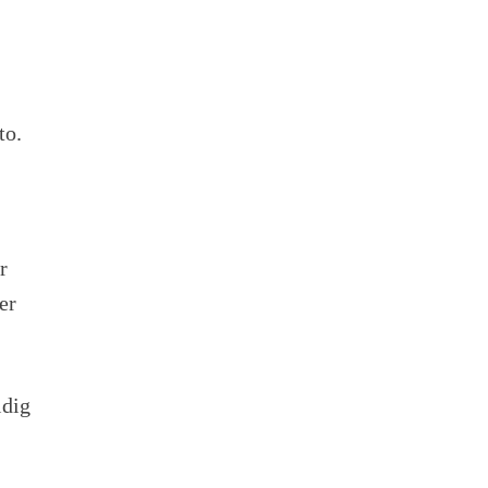
to.
r
er
idig