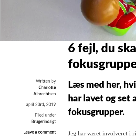
6 fejl, du sk
fokusgrupp
Written by
Læs med her, hvis
Charlotte
Albrechtsen
har lavet og set
april 23rd, 2019
fokusgrupper.
Filed under
Brugerindsigt
on
Jeg har været involveret i r
Leave a comment