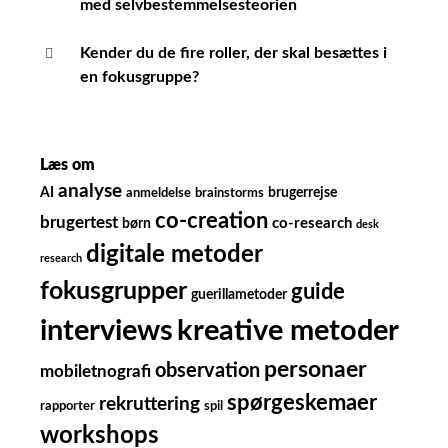
med selvbestemmelsesteorien
Kender du de fire roller, der skal besættes i
en fokusgruppe?
Læs om
analyse
AI
brugerrejse
anmeldelse
brainstorms
co-creation
brugertest
børn
co-research
desk
digitale metoder
research
fokusgrupper
guide
guerillametoder
kreative metoder
interviews
personaer
observation
mobiletnografi
spørgeskemaer
rekruttering
rapporter
spil
workshops