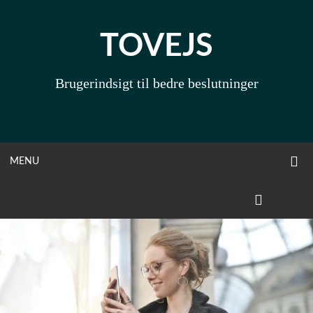
Skip
to
TOVEJS
content
Brugerindsigt til bedre beslutninger
O
OPEN
MENU
S
F
MENU
LINKEDIN