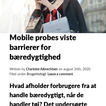
Mobile probes viste
barrierer for
bæredygtighed
Written by
Charlotte Albrechtsen
on
august 26th, 2020
.
on
Filed under
Brugerindsigt
.
Leave a comment
.
Mobile
probes
Hvad afholder forbrugere fra at
viste
handle bæredygtigt, når de
barrierer
for
handler tøj? Det undersøgte
bæredygtighed