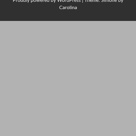
Proudly powered by
WordPress
|
Theme: Simone by
Carolina