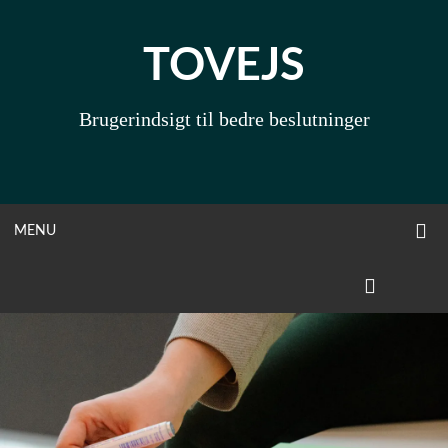
Skip
to
TOVEJS
content
Brugerindsigt til bedre beslutninger
O
OPEN
MENU
S
F
MENU
LINKEDIN