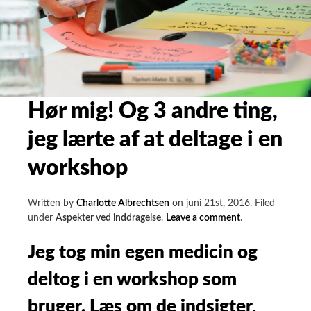
Hør mig! Og 3 andre ting,
jeg lærte af at deltage i en
workshop
Written by
Charlotte Albrechtsen
on
juni 21st, 2016
.
Filed
on
under
Aspekter ved inddragelse
.
Leave a comment
.
Hør
mig!
Jeg tog min egen medicin og
Og
deltog i en workshop som
3
andre
bruger. Læs om de indsigter,
ting,