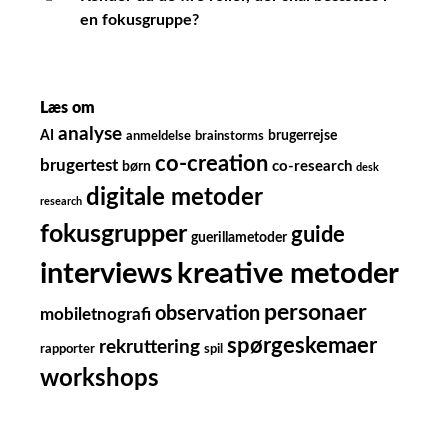
en fokusgruppe?
Læs om
analyse
AI
brugerrejse
anmeldelse
brainstorms
co-creation
brugertest
børn
co-research
desk
digitale metoder
research
fokusgrupper
guide
guerillametoder
kreative metoder
interviews
personaer
observation
mobiletnografi
spørgeskemaer
rekruttering
rapporter
spil
workshops