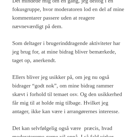
Det mindede mig om en gang, jeg deltog i en
fokusgruppe, hvor moderatoren lod en del af mine
kommentarer passere uden at reagere
nævneværdigt på dem.
Som deltager i brugerinddragende aktiviteter har
jeg brug for, at mine bidrag bliver bemærkede,
taget op, anerkendt.
Ellers bliver jeg usikker på, om jeg nu også
bidrager “godt nok”, om mine bidrag rammer
skævt i forhold til temaet osv. Og den usikkerhed
får mig til at holde mig tilbage. Hvilket jeg
antager, ikke kan være i arrangørernes interesse.
Det kan selvfølgelig også være præcis, hvad
moderatorerne gerne vil opnå. I så fald virker