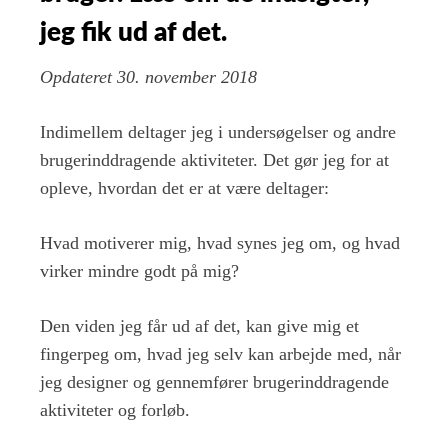
jeg
jeg fik ud af det.
lærte
af
Opdateret 30. november 2018
at
deltage
i
Indimellem deltager jeg i undersøgelser og andre
en
brugerinddragende aktiviteter. Det gør jeg for at
workshop
opleve, hvordan det er at være deltager:
Hvad motiverer mig, hvad synes jeg om, og hvad
virker mindre godt på mig?
Den viden jeg får ud af det, kan give mig et
fingerpeg om, hvad jeg selv kan arbejde med, når
jeg designer og gennemfører brugerinddragende
aktiviteter og forløb.